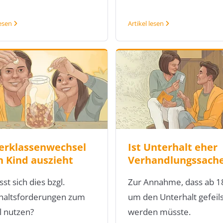
lesen
Artikel lesen
erklassenwechsel
Ist Unterhalt eher
 Kind auszieht
Verhandlungssach
sst sich dies bzgl.
Zur Annahme, dass ab 18
haltsforderungen zum
um den Unterhalt gefeil
l nutzen?
werden müsste.