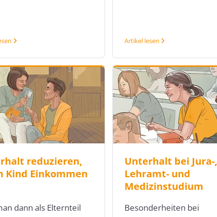
lesen
Artikel lesen
rhalt reduzieren,
Unterhalt bei Jura-
 Kind Einkommen
Lehramt- und
Medizinstudium
an dann als Elternteil
Besonderheiten bei