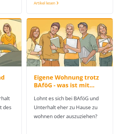
Artikel lesen
nd
Eigene Wohnung trotz
BAföG - was ist mit…
halt
Lohnt es sich bei BAföG und
t des
Unterhalt eher zu Hause zu
wohnen oder auszuziehen?