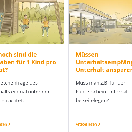
hoch sind die
Müssen
aben für 1 Kind pro
Unterhaltsempfän
at?
Unterhalt anspare
retchenfrage des
Muss man z.B. für den
alts einmal unter der
Führerschein Unterhalt
betrachtet.
beiseitelegen?
lesen
Artikel lesen