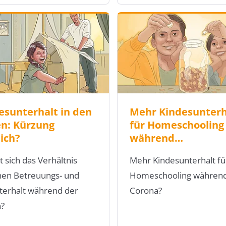
esunterhalt in den
Mehr Kindesunterh
en: Kürzung
für Homeschooling
ich?
während…
 sich das Verhältnis
Mehr Kindesunterhalt fü
hen Betreuungs- und
Homeschooling währen
terhalt während der
Corona?
n?