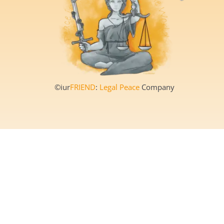
©iur
FRIEND
:
Legal Peace
Company