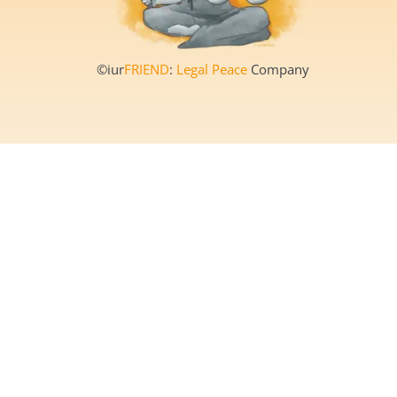
©iur
FRIEND
:
Legal Peace
Company