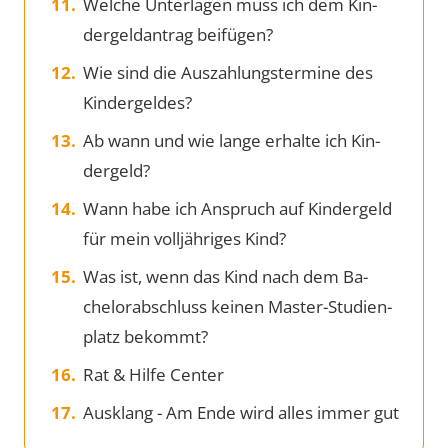
Wel­che Un­ter­la­gen muss ich dem Kin­
der­geld­an­trag bei­fü­gen?
Wie sind die Aus­zah­lungs­ter­mi­ne des
Kin­der­gel­des?
Ab wann und wie lan­ge er­hal­te ich Kin­
der­geld?
Wann ha­be ich An­spruch auf Kin­der­geld
für mein voll­jäh­ri­ges Kind?
Was ist, wenn das Kind nach dem Ba­
che­l­or­ab­schluss kei­nen Mas­ter-Stu­di­en­
platz be­kommt?
Rat & Hilfe Center
Ausklang - Am Ende wird alles immer gut