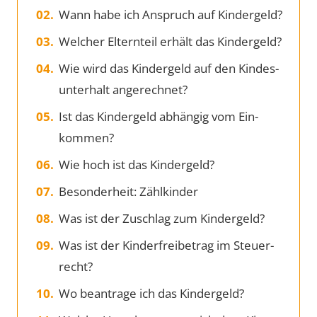
Wann ha­be ich An­spruch auf Kin­der­geld?
Wel­cher El­tern­teil er­hält das Kin­der­geld?
Wie wird das Kin­der­geld auf den Kin­des­
un­ter­halt an­ge­rech­net?
Ist das Kin­der­geld ab­hän­gig vom Ein­
kom­men?
Wie hoch ist das Kin­der­geld?
Besonderheit: Zählkinder
Was ist der Zu­schlag zum Kin­der­geld?
Was ist der Kin­der­frei­be­trag im Steu­er­
recht?
Wo be­an­tra­ge ich das Kin­der­geld?