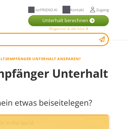
iurFRIEND-KI
Kontakt
Zugang
Unterhalt berechnen
Wegweiser & alle Infos
LTSEMPFÄNGER UNTERHALT ANSPAREN?
pfänger Unterhalt
hein etwas beiseitelegen?