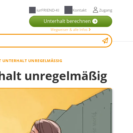
iurFRIEND-KI
Kontakt
Zugang
Unterhalt berechnen
Wegweiser & alle Infos
T UNTERHALT UNREGELMÄSSIG
rhalt unregelmäßig