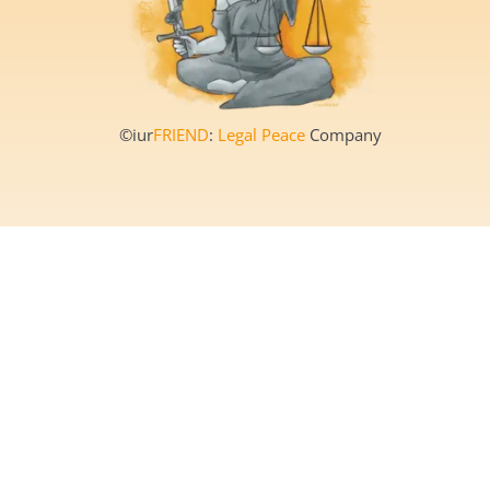
©iur
FRIEND
:
Legal Peace
Company