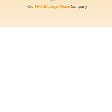
©iur
FRIEND
:
Legal Peace
Company