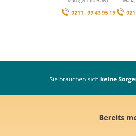
Manager InfoPOINT
Manag
0211 - 99 43 95 15
021
Sie brauchen sich
keine Sorge
Bereits m