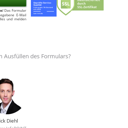
os
! Das Formular
gegebene E-Mail
lles und melden
 Ausfüllen des Formulars?
ick Diehl