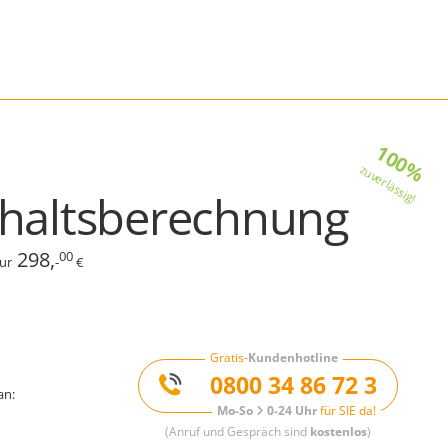
100%
zuverlässig!
haltsberechnung
298,
00
ur
-
€
Gratis-
Kundenhotline
0800 34 86 72 3
an:
Mo-So
0-24 Uhr
für SIE da!
(Anruf und Gespräch sind
kostenlos
)